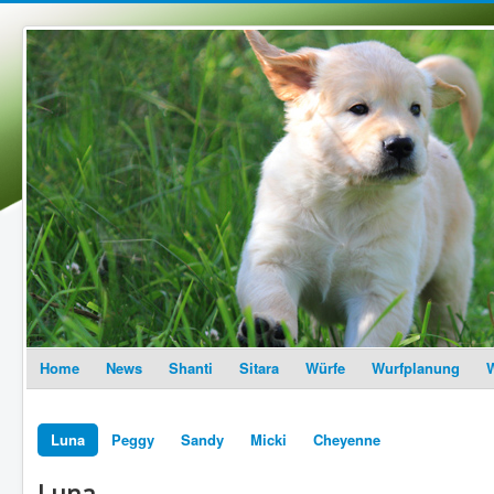
Home
News
Shanti
Sitara
Würfe
Wurfplanung
W
Luna
Peggy
Sandy
Micki
Cheyenne
Luna