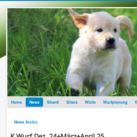
Home
News
Shanti
Sitara
Würfe
Wurfplanung
W
News Archiv
K Wurf Dez. 24+März+April 25